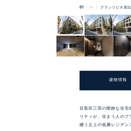
01
14
グランリビオ恵比
建物情報
目黒区三田の閑静な住宅
リティが、住まう人のプ
纏う丘上の低層レジデン