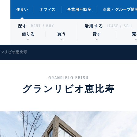
住まい
オフィス
事業用不動産
企業・グループ情
探す
活用する
RENT / BUY
LEASE / SELL
借りる
買う
貸す
売
ランリビオ恵比寿
GRANRIBIO EBISU
グランリビオ恵比寿