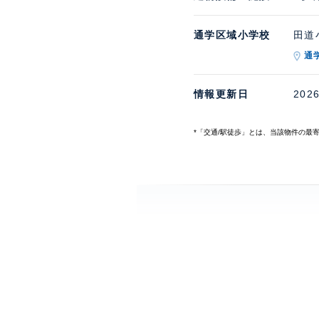
通学区域小学校
田道小
通
情報更新日
202
*「交通/駅徒歩」とは、当該物件の最