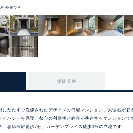
寿 外観ひき
0
賃貸
件
街にたたずむ洗練されたデザインの低層マンション。大理石が彩
ライバシーを保護。都心の利便性と静寂が共存するマンションです
ス、恵比寿駅徒歩7分、ガーデンプレイス徒歩3分の立地です。