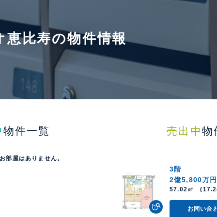
オ恵比寿の物件情報
中
物件一覧
売出中
物
お部屋はありません。
3階
2億5,800万
57.02㎡ (17.2
お問い合