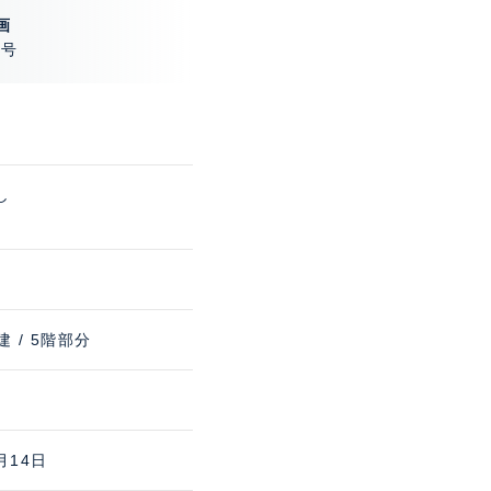
画
1号
し
建 / 5階部分
月14日