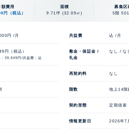
月額費用
面積
募集区
000円（税込）
9.71坪
(32.09㎡)
5階 50
,000円 /月
共益費
込 /月
649円（税込）
敷金・保証金 /
なし / な
礼金
：39,649円/共益費：込
再契約料
なし
所
階数
地上14階
契約形態
定期借家
情報更新日
2026年7