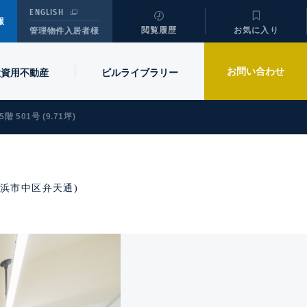
ENGLISH
報
閲覧履歴
お気に入り
管理物件入居者様
お問い合わせ
投資用不動産
ビル
ライブラリー
5階 501号 (9.71坪)
/ 横浜市中区弁天通)