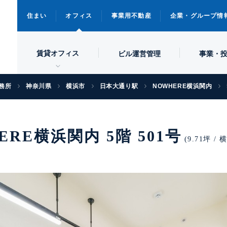
住まい
オフィス
事業用不動産
企業・グループ情
賃貸オフィス
ビル
運営管理
事業・
務所
神奈川県
横浜市
日本大通り駅
NOWHERE横浜関内
ERE横浜関内 5階 501号
(9.71坪 