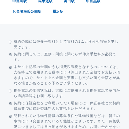
中目黒駅
馬車道駅
神田駅
中目黒駅
お台場海浜公園駅
横浜駅
成約の際には仲介手数料として賃料の1.1カ月分相当額を申し
受けます。
契約に関しては、直接・間接に関わらず仲介手数料が必要で
す。
本サイト記載の金額のうち消費税課税となるものについては、
支払時点で適用される税率により算出された金額でお支払い頂
きますので、サイト上の金額と実際にお支払い頂く金額とが異
なる場合があることを予めご了承ください。
携帯電話の受信状況は、実際にご使用される携帯電話で室内か
ら通話確認をお願い致します。
契約に保証会社をご利用いただく場合には、保証会社との契約
締結並びに保証委託料のお支払をいただきます。
記載されている物件情報の募集条件や建物設備などは、貸主の
事情により変更されている可能性がございます。また、募集状
況につきましては日々動きがありますため、お問い合わせをい