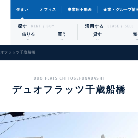
住まい
オフィス
事業用不動産
企業・グループ情
探す
活用する
RENT / BUY
LEASE / SELL
借りる
買う
貸す
売
ュオフラッツ千歳船橋
DUO FLATS CHITOSEFUNABASHI
デュオフラッツ千歳船橋