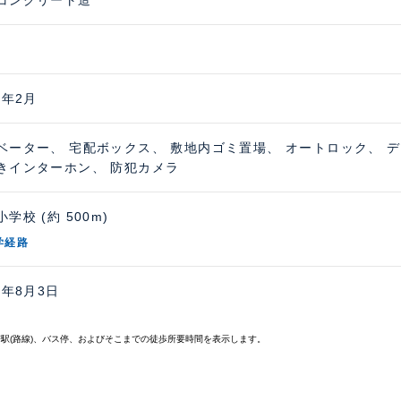
コンクリート造
6年2月
ベーター、 宅配ボックス、 敷地内ゴミ置場、 オートロック、 デ
きインターホン、 防犯カメラ
学校 (約 500m)
学経路
6年8月3日
寄駅(路線)、バス停、およびそこまでの徒歩所要時間を表示します。