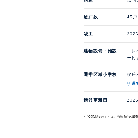
構造
鉄筋
総戸数
45戸
竣工
202
建物設備・施設
エレ
ー付
通学区域小学校
桜丘小
通
情報更新日
202
*「交通/駅徒歩」とは、当該物件の最