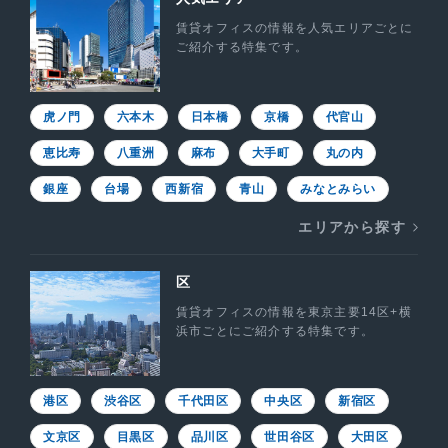
賃貸オフィスの情報を人気エリアごとに
ご紹介する特集です。
虎ノ門
六本木
日本橋
京橋
代官山
恵比寿
八重洲
麻布
大手町
丸の内
銀座
台場
西新宿
青山
みなとみらい
エリアから探す
区
賃貸オフィスの情報を東京主要14区+横
浜市ごとにご紹介する特集です。
港区
渋谷区
千代田区
中央区
新宿区
文京区
目黒区
品川区
世田谷区
大田区