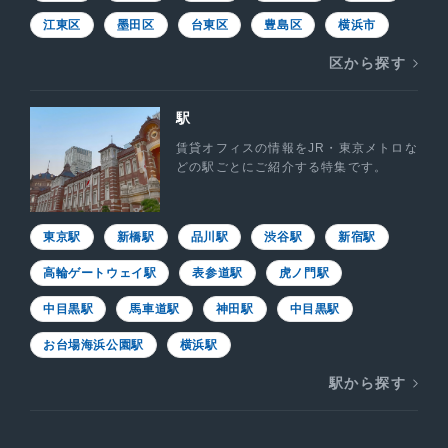
江東区
墨田区
台東区
豊島区
横浜市
区から探す
駅
賃貸オフィスの情報をJR・東京メトロな
どの駅ごとにご紹介する特集です。
東京駅
新橋駅
品川駅
渋谷駅
新宿駅
高輪ゲートウェイ駅
表参道駅
虎ノ門駅
中目黒駅
馬車道駅
神田駅
中目黒駅
お台場海浜公園駅
横浜駅
駅から探す