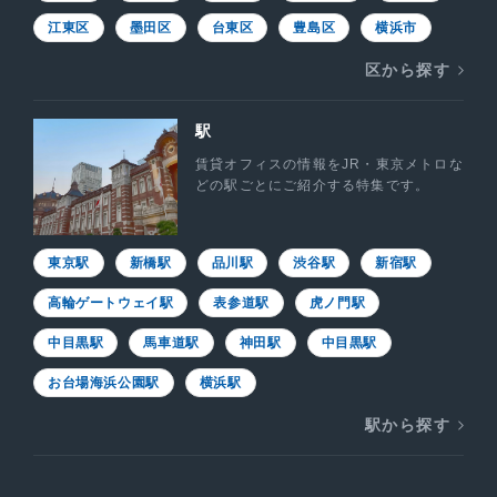
江東区
墨田区
台東区
豊島区
横浜市
区から探す
駅
賃貸オフィスの情報をJR・東京メトロな
どの駅ごとにご紹介する特集です。
東京駅
新橋駅
品川駅
渋谷駅
新宿駅
高輪ゲートウェイ駅
表参道駅
虎ノ門駅
中目黒駅
馬車道駅
神田駅
中目黒駅
お台場海浜公園駅
横浜駅
駅から探す