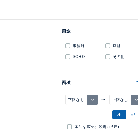
用途
事務所
店舗
SOHO
その他
面積
〜
坪
m²
条件を広めに設定(±5坪)