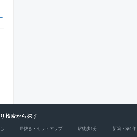
わり検索から探す
し
居抜き・セットアップ
駅徒歩1分
新築・築1年