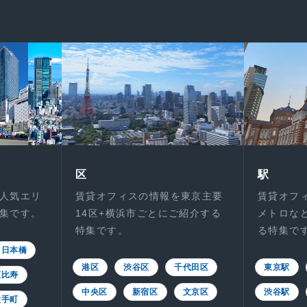
区
駅
人気エリ
賃貸オフィスの情報を東京主要
賃貸オフ
集です。
14区+横浜市ごとにご紹介する
メトロな
特集です。
る特集で
日本橋
港区
渋谷区
千代田区
東京駅
恵比寿
中央区
新宿区
文京区
渋谷駅
大手町