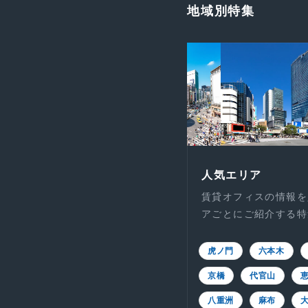
地域別特集
人気エリア
賃貸オフィスの情報を
アごとにご紹介する特
虎ノ門
六本木
京橋
代官山
八重洲
麻布