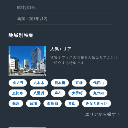
駅徒歩1分
新築・築1年以内
地域別特集
人気エリア
賃貸オフィスの情報を人気エリアごとに
ご紹介する特集です。
虎ノ門
六本木
日本橋
京橋
代官山
恵比寿
八重洲
麻布
大手町
丸の内
銀座
台場
西新宿
青山
みなとみらい
エリアから探す