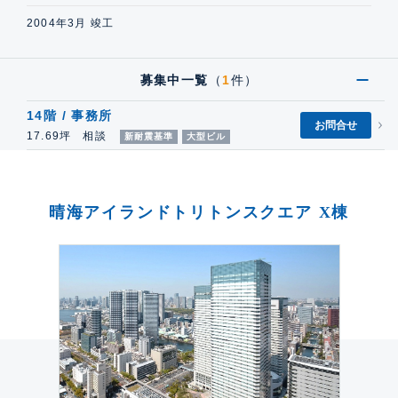
2004年3月 竣工
募集中一覧
（
1
件）
14階 / 事務所
お問合せ
17.69坪 相談
新耐震基準
大型ビル
晴海アイランドトリトンスクエア X棟