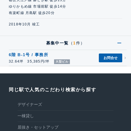
都営大江戸線 勝どき駅 徒歩13分
ゆりかもめ線 市場前駅 徒歩14分
有楽町線 月島駅 徒歩20分
2018年10月 竣工
募集中一覧
（
1
件）
6階 B-1号 / 事務所
お問合せ
32.64坪 35,385円/坪
大型ビル
同じ駅で人気のこだわり検索から探す
デザイナーズ
一棟貸し
居抜き・セットアップ