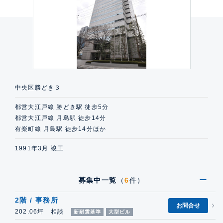
中央区勝どき３
都営大江戸線 勝どき駅 徒歩5分
都営大江戸線 月島駅 徒歩14分
有楽町線 月島駅 徒歩14分ほか
1991年3月 竣工
募集中一覧
（
6
件）
2階 / 事務所
お問合せ
202.06坪 相談
新耐震基準
大型ビル