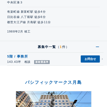
中央区湊３
有楽町線 新富町駅 徒歩4分
日比谷線 八丁堀駅 徒歩6分
都営大江戸線 月島駅 徒歩11分
1988年2月 竣工
募集中一覧
（
1
件）
5階 / 事務所
お問合せ
143.43坪 相談
新耐震基準
パシフィックマークス月島