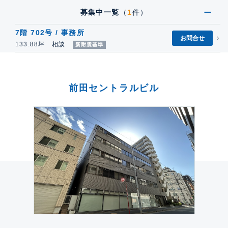
募集中一覧
（
1
件）
7階 702号 / 事務所
お問合せ
133.88坪 相談
新耐震基準
前田セントラルビル