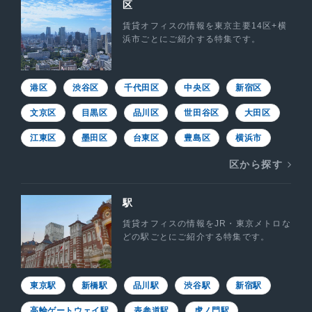
区
賃貸オフィスの情報を東京主要14区+横
浜市ごとにご紹介する特集です。
港区
渋谷区
千代田区
中央区
新宿区
文京区
目黒区
品川区
世田谷区
大田区
江東区
墨田区
台東区
豊島区
横浜市
区から探す
駅
賃貸オフィスの情報をJR・東京メトロな
どの駅ごとにご紹介する特集です。
東京駅
新橋駅
品川駅
渋谷駅
新宿駅
高輪ゲートウェイ駅
表参道駅
虎ノ門駅