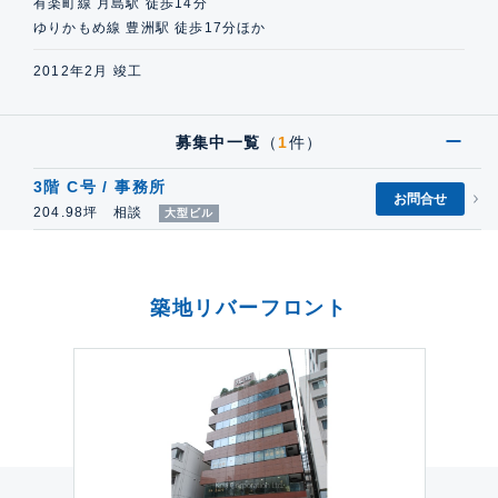
有楽町線 月島駅 徒歩14分
ゆりかもめ線 豊洲駅 徒歩17分ほか
2012年2月 竣工
募集中一覧
（
1
件）
3階 C号 / 事務所
お問合せ
204.98坪 相談
大型ビル
築地リバーフロント