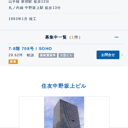
山手線 新宿駅 徒歩12分
丸ノ内線 中野坂上駅 徒歩13分
1993年1月 竣工
募集中一覧
（
1
件）
7-8階 708号 / SOHO
お問合せ
29.62坪 相談
新耐震基準
大型ビル
新着
住友中野坂上ビル