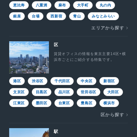
恵比寿
八重洲
麻布
大手町
丸の内
銀座
台場
西新宿
青山
みなとみらい
エリアから探す
区
賃貸オフィスの情報を東京主要14区+横
浜市ごとにご紹介する特集です。
港区
渋谷区
千代田区
中央区
新宿区
文京区
目黒区
品川区
世田谷区
大田区
江東区
墨田区
台東区
豊島区
横浜市
区から探す
駅