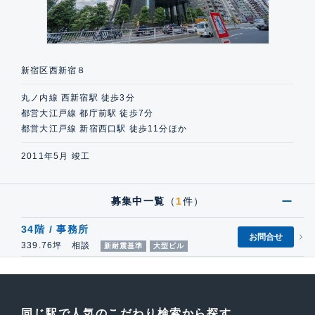
新宿区西新宿８
丸ノ内線 西新宿駅 徒歩3分
都営大江戸線 都庁前駅 徒歩7分
都営大江戸線 新宿西口駅 徒歩11分ほか
2011年5月 竣工
募集中一覧
（
1
件）
34階 / 事務所
お問合せ
339.76坪 相談
新耐震基準
大型ビル
同じ駅で人気のこだわり検索から探す