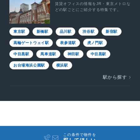
賃貸オフィスの情報をJR・東京メトロな
どの駅ごとにご紹介する特集です。
東京駅
新橋駅
品川駅
渋谷駅
新宿駅
高輪ゲートウェイ駅
表参道駅
虎ノ門駅
中目黒駅
馬車道駅
神田駅
中目黒駅
お台場海浜公園駅
横浜駅
駅から探す
この条件で物件を