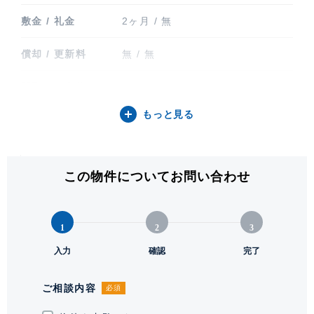
敷金 / 礼金
2ヶ月 / 無
償却 / 更新料
無 / 無
間取り / 方位
2LDK / 西
もっと見る
専有面積
61.37㎡ (18.56坪)
バルコニー関連
バルコニー
この物件についてお問い合わせ
階建 / 所在階
地上48階建 / 30階部分
構造 / 総戸数
鉄筋コンクリート造 / 964戸
1
2
3
竣工
入力
2008年9月
確認
完了
入居可能日
要相談
ご相談内容
必須