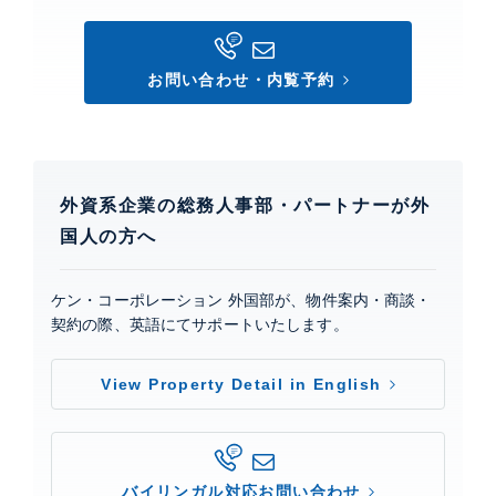
敷地内ゴミ置場、 スカイラウンジ、 スポーツジム、 フ
ロントサービス、 コンシェルジュサービス、 オートロ
ック、 カードキー、 TVモニター付きインターホン、
お問い合わせ・内覧予約
ブルームコレクション(シアター、ザ・キッチン、
GYM、ライブラリー、LABO、JAM NOTE、会議室、
応接室)ブルームラウンジ、トランタンスイート(貸切専
用パーティールーム)。コンシアージュ7:30～22:00。
防災センター24時間。
外資系企業の総務人事部・パートナーが外
国人の方へ
芝浦アイランド ブルームタワー
建物詳細
ケン・コーポレーション 外国部が、物件案内・商談・
契約の際、英語にてサポートいたします。
芝浦アイランド ブルームタワー
特設サイト
View Property Detail in English
0
バイリンガル対応お問い合わせ