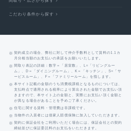
間取り・広さから探す
こだわり条件から探す
契約成立の場合、弊社に対して仲介手数料として賃料の1.1カ
月分相当額のお支払いの承諾をお願いいたします。
間取り表記の詳細：数字＝「居室数」、L=「リビングルー
ム」、D＝「ダイニングルーム」、K＝「キッチン」、S=「サ
ービスルーム」、F＝「ファミリールーム」を指します。
本サイト記載の金額のうち消費税課税となるものについては、
支払時点で適用される税率により算出された金額でお支払い頂
きますので、本サイト上の金額と、実際にお支払い頂く金額と
が異なる場合があることを予めご了承ください。
住宅に関する賃料・管理費は非課税です。
当物件の入居者には借家人賠償保険に加入していただきます。
契約に保証会社をご利用いただく場合には、保証会社との契約
締結並びに保証委託料のお支払をいただきます。