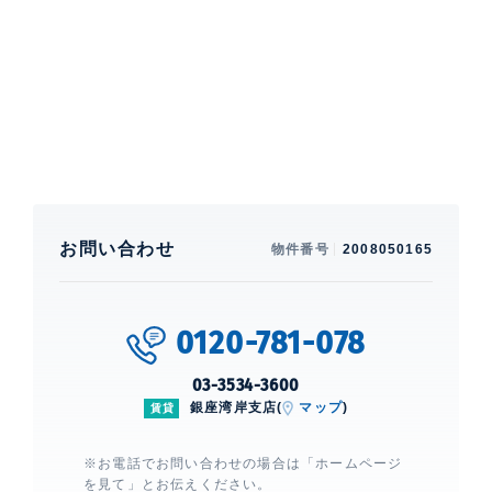
プラタナス公園、約1.4kmの島1周の遊歩道、定期船や
クルーザー桟橋もある都心のアイランドです。【制震構
造】
特徴
楽器相談、 バルコニー、 床暖房、 一部フローリ
ング
部屋設備
お問い合わせ
物件番号
2008050165
エアコン、 給湯、 室内洗濯機置場、 浴室乾燥機、 24
時間換気システム、 オートバス、 追焚、 洗浄機能付便
座、 バストイレ別、 洗面所独立、 クローゼット、 ガ
0120-781-078
スコンロ、 コンロ3口、 食洗機、 カウンターキッチ
ン、 CATV、 BS、 CS、 光
03-3534-3600
銀座湾岸支店(
マップ
)
賃貸
建物設備・施設
制震構造、 エレベーター、 宅配ボックス、 駐車場複数
※お電話でお問い合わせの場合は「ホームページ
台相談（要確認）、 ペット設備、 フロア毎ゴミ置場、
を見て」とお伝えください。