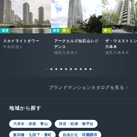
賃貸
賃貸
購入
購入
スカイライトタワー
アークヒルズ仙石山レジ
ザ・ウエストミ
中央区佃１
デンス
六本木
港区六本木１
港区六本木６
ブランドマンションカタログを見る
地域から探す
六本木・赤坂・青山
渋谷・松涛・南平台
飯田橋・九段下・番町
自由が丘・田園調布