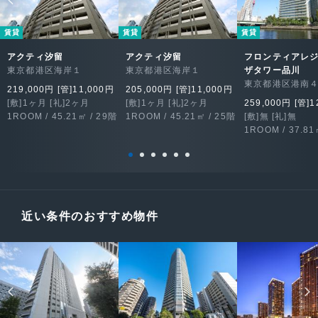
賃貸
賃貸
賃貸
アクティ汐留
アクティ汐留
フロンティアレ
東京都港区海岸１
東京都港区海岸１
ザタワー品川
東京都港区港南
219,000円 [管]11,000円
205,000円 [管]11,000円
[敷]1ヶ月 [礼]2ヶ月
[敷]1ヶ月 [礼]2ヶ月
259,000円 [管]1
1ROOM / 45.21㎡ / 29階
1ROOM / 45.21㎡ / 25階
[敷]無 [礼]無
1ROOM / 37.81
近い条件のおすすめ物件