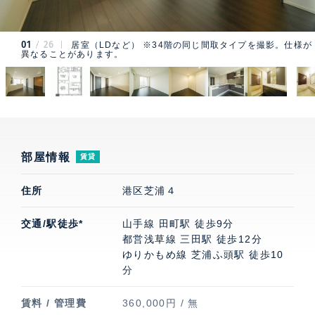
01
26
居室（LDなど） ※34階の同じ間取タイプを撮影。仕様が
異なることがあります。
部屋情報
賃貸
住所
港区芝浦４
交通/駅徒歩*
山手線 田町駅 徒歩9分
都営浅草線 三田駅 徒歩12分
ゆりかもめ線 芝浦ふ頭駅 徒歩10
分
賃料 / 管理費
360,000円 / 無