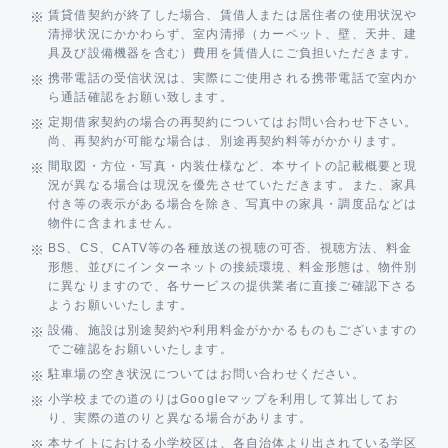
賃貸借契約が終了した場合、賃借人または居住者の使用状況や
清掃状況にかかわらず、室内清掃（カーペット、壁、天井、建
具及び設備機器を含む）費用を賃借人にご負担いただきます。
携帯電話の受信状況は、実際にご使用される携帯電話で室内か
ら通話確認をお願い致します。
定期借家契約の場合の再契約についてはお問い合わせ下さい。
尚、再契約が可能な場合は、別途再契約料等がかかります。
間取図・方位・写真・内装仕様など、本サイトの記載概要と現
況が異なる場合は現況を優先させていただきます。また、家具
付き等の表示がある場合を除き、写真中の家具・調度品などは
物件に含まれません。
BS、CS、CATV等の各種放送の視聴の可否、視聴方法、料金
形態、並びにインターネットの接続環境、料金形態は、物件別
に異なりますので、各サービスの提供業者に直接ご確認下さる
ようお願いいたします。
設備、施設は別途契約や利用料金がかかるものもございますの
でご確認をお願いいたします。
駐車場の空き状況についてはお問い合わせください。
小学校までの道のりはGoogleマップを利用して算出してお
り、実際の道のりと異なる場合があります。
本サイトにおける小学校区は、各自治体より出されている学区