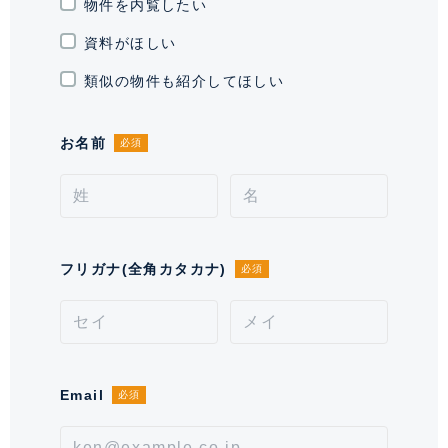
駐車場
物件を内覧したい
有 1台 39,600円
資料がほしい
駐輪場・バイク置
駐輪場有り 平置:月額770円(税込)/
き場
ラック式:月額550円(税込)、 バイ
類似の物件も紹介してほしい
ク置き場有り Mサイズ:月額7,700
円(税込)2300X1030
お名前
必須
通学区域小学校
芝浜小学校(約900m)
契約形態
定期借家契約
契約期間（期日）
2年
フリガナ(全角カタカナ)
必須
入居諸条件
ペット相談、 住居兼事務所不可、
保証会社可
備考
※ペット飼育の場合は敷金1ヶ月上
Email
必須
乗せになります、ペット管理費
1,000円～2,000円。※2026/1～
大規模修繕工事あり