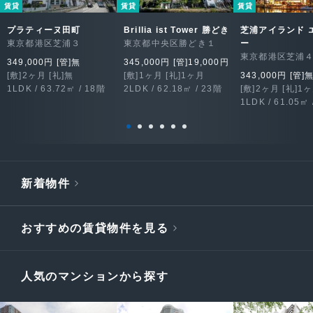
賃貸
賃貸
賃貸
プラティーヌ田町
Brillia ist Tower 勝どき
芝浦アイランド 
東京都港区芝浦３
東京都中央区勝どき１
ー
東京都港区芝浦
349,000円 [管]無
345,000円 [管]19,000円
[敷]2ヶ月 [礼]無
[敷]1ヶ月 [礼]1ヶ月
343,000円 [管]
1LDK / 63.72㎡ / 18階
2LDK / 62.18㎡ / 23階
[敷]2ヶ月 [礼]1
1LDK / 61.05㎡ 
新着物件
おすすめの賃貸物件を見る
人気のマンションから探す