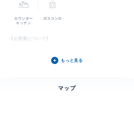
カウンター
ガスコンロ
キッチン
【お部屋について】
「ヴァカンスを借りる」全116タイプ、様々なニーズに
お応えします。2階と31階には充実の共用施設。水と緑
もっと見る
の心地よさと都市の便利と快適さで暮らしやすいアイラ
ンドです。
マップ
【芝浦アイランド ブルームタワーについて】
964邸のサスティナブル賃貸【芝浦アイランドブルーム
タワー】スカイラウンジ、貸切パーティールーム、ラ
ボ、シアター、ミュージックルームなどの共用施設。ス
ーパーマーケット、オープンカフェのある商業棟、天然
温泉付きの会員制スポーツクラブ、クリニックモール、