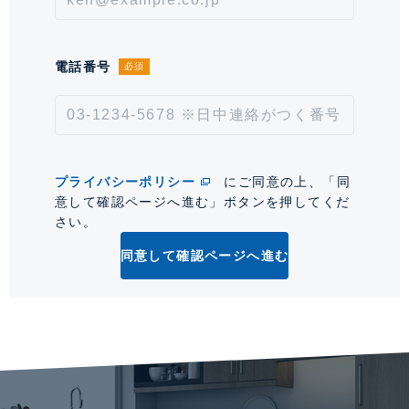
情報更新日
2026年8月7日
電話番号
必須
次回更新予定日
2026年8月21日
*「交通/駅徒歩」とは、当該物件の最寄駅(路線)、バス停、およびそこまでの徒歩所要
時間を表示します。
プライバシーポリシー
にご同意の上、「同
0
意して確認ページへ進む」ボタンを押してくだ
さい。
同意して確認ページへ進む